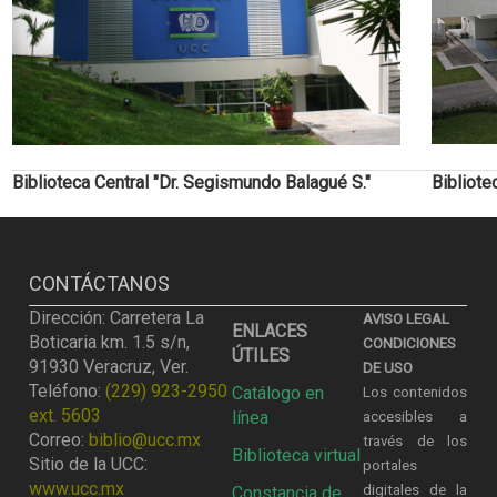
Biblioteca Central "Dr. Segismundo Balagué S."
Bibliot
CONTÁCTANOS
Dirección: Carretera La
AVISO LEGAL
ENLACES
Boticaria km. 1.5 s/n,
CONDICIONES
ÚTILES
91930 Veracruz, Ver.
DE USO
Teléfono:
(229) 923-2950
Catálogo en
Los contenidos
ext. 5603
línea
accesibles a
Correo:
biblio@ucc.mx
través de los
Biblioteca virtual
Sitio de la UCC:
portales
www.ucc.mx
digitales de la
Constancia de