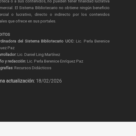
ioteca o a sus contenidos, no pueden tener finalidad lucrativa
mercial. El Sistema Bibliotecario no obtiene ningún beneficio
rcial o lucrativo, directo o indirecto por los contenidos
tales que ofrece en sus portales.
DITOS
dinadora del Sistema Bibliotecario UCC:
Lic. Perla Berenice
quez Paz
rrollador:
Lic. Daniel Ling Martínez
ño y redacción:
Lic. Perla Berenice Enríquez Paz
grafías:
Recursos Didácticos
ma actualización:
18/02/2026