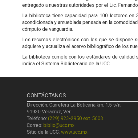
entregado a nuestras autoridades por el Lic. Fernando 
La biblioteca tiene capacidad para 100 lectores en 3
acondicionada y amueblada pensada en la comodidad 
cómputo de vanguardia.
Los recursos electrónicos con los que se dispone se
adquiere y actualiza el acervo bibliográfico de los
La biblioteca cumple con los estándares de calidad s
indica el Sistema Bibliotecario de la UCC.
CONTÁCTANOS
Dirección: Carretera La Boticaria km. 1.5 s/n,
91930 Veracruz, Ver.
Teléfono:
(229) 923-2950 ext. 5603
Correo:
biblio@ucc.mx
Sitio de la UCC:
www.ucc.mx