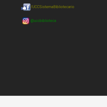
/UCCSistemaBibliotecario
@uccbiblioteca