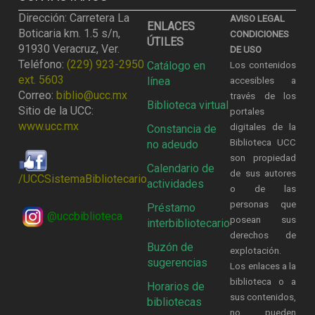
Dirección: Carretera La
AVISO LEGAL
ENLACES
Boticaria km. 1.5 s/n,
CONDICIONES
ÚTILES
91930 Veracruz, Ver.
DE USO
Teléfono:
(229) 923-2950
Catálogo en
Los contenidos
ext. 5603
línea
accesibles a
Correo:
biblio@ucc.mx
través de los
Biblioteca virtual
Sitio de la UCC:
portales
www.ucc.mx
digitales de la
Constancia de
Biblioteca UCC
no adeudo
son propiedad
Calendario de
de sus autores
/UCCSistemaBibliotecario
actividades
o de las
personas que
Préstamo
@uccbiblioteca
posean sus
interbibliotecario
derechos de
Buzón de
explotación.
sugerencias
Los enlaces a la
biblioteca o a
Horarios de
sus contenidos,
bibliotecas
no pueden