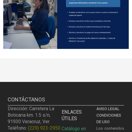
CONTÁCTANOS
Dirección: Carretera La
AVISO LEGAL
ENLACES
Boticaria km. 1.5 s/n,
CONDICIONES
ÚTILES
91930 Veracruz, Ver.
DE USO
Teléfono:
(229) 923-2950
Catálogo en
Los contenidos