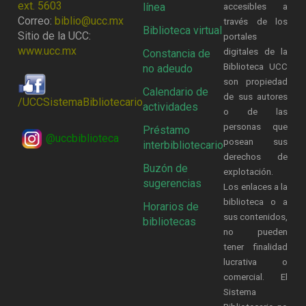
ext. 5603
línea
accesibles a
Correo:
biblio@ucc.mx
través de los
Biblioteca virtual
Sitio de la UCC:
portales
www.ucc.mx
digitales de la
Constancia de
Biblioteca UCC
no adeudo
son propiedad
Calendario de
de sus autores
/UCCSistemaBibliotecario
actividades
o de las
personas que
Préstamo
@uccbiblioteca
posean sus
interbibliotecario
derechos de
Buzón de
explotación.
sugerencias
Los enlaces a la
biblioteca o a
Horarios de
sus contenidos,
bibliotecas
no pueden
tener finalidad
lucrativa o
comercial. El
Sistema