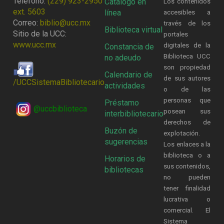
Teléfono:
(229) 923-2950
Catálogo en
Los contenidos
ext. 5603
línea
accesibles a
Correo:
biblio@ucc.mx
través de los
Biblioteca virtual
Sitio de la UCC:
portales
www.ucc.mx
digitales de la
Constancia de
Biblioteca UCC
no adeudo
son propiedad
Calendario de
de sus autores
/UCCSistemaBibliotecario
actividades
o de las
personas que
Préstamo
@uccbiblioteca
posean sus
interbibliotecario
derechos de
Buzón de
explotación.
sugerencias
Los enlaces a la
biblioteca o a
Horarios de
sus contenidos,
bibliotecas
no pueden
tener finalidad
lucrativa o
comercial. El
Sistema