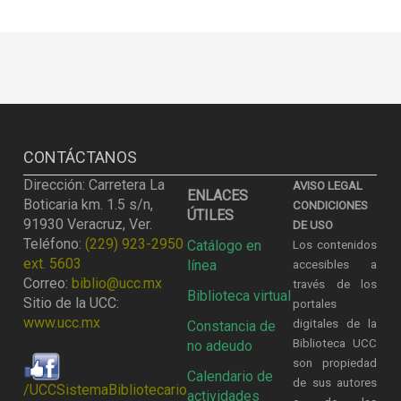
CONTÁCTANOS
Dirección: Carretera La
AVISO LEGAL
ENLACES
Boticaria km. 1.5 s/n,
CONDICIONES
ÚTILES
91930 Veracruz, Ver.
DE USO
Teléfono:
(229) 923-2950
Catálogo en
Los contenidos
ext. 5603
línea
accesibles a
Correo:
biblio@ucc.mx
través de los
Biblioteca virtual
Sitio de la UCC:
portales
www.ucc.mx
digitales de la
Constancia de
Biblioteca UCC
no adeudo
son propiedad
Calendario de
de sus autores
/UCCSistemaBibliotecario
actividades