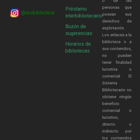
o de las
personas que
Préstamo
@uccbiblioteca
posean sus
interbibliotecario
derechos de
Buzón de
explotación.
sugerencias
Los enlaces a la
biblioteca o a
Horarios de
sus contenidos,
bibliotecas
no pueden
tener finalidad
lucrativa o
comercial. El
Sistema
Bibliotecario no
obtiene ningún
beneficio
comercial o
lucrativo,
directo o
indirecto por
los contenidos