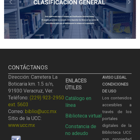
CONTÁCTANOS
Dirección: Carretera La
AVISO LEGAL
ENLACES
Boticaria km. 1.5 s/n,
CONDICIONES
ÚTILES
91930 Veracruz, Ver.
DE USO
Teléfono:
(229) 923-2950
Catálogo en
Los contenidos
ext. 5603
línea
accesibles a
Correo:
biblio@ucc.mx
través de los
Biblioteca virtual
Sitio de la UCC:
portales
www.ucc.mx
digitales de la
Constancia de
Biblioteca UCC
no adeudo
son propiedad