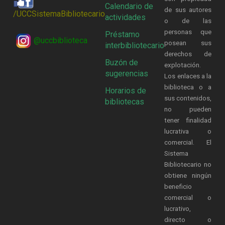
Calendario de
de sus autores
/UCCSistemaBibliotecario
actividades
o de las
personas que
Préstamo
@uccbiblioteca
posean sus
interbibliotecario
derechos de
Buzón de
explotación.
sugerencias
Los enlaces a la
biblioteca o a
Horarios de
sus contenidos,
bibliotecas
no pueden
tener finalidad
lucrativa o
comercial. El
Sistema
Bibliotecario no
obtiene ningún
beneficio
comercial o
lucrativo,
directo o