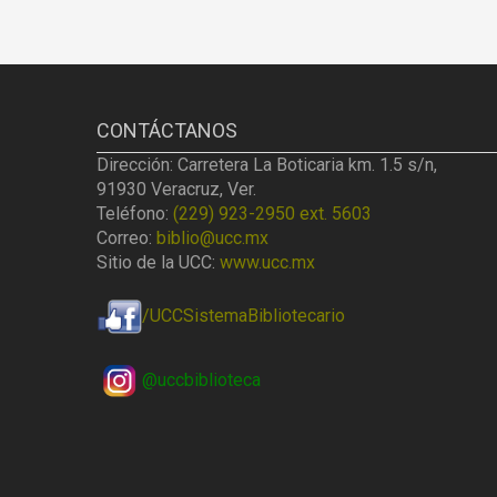
CONTÁCTANOS
Dirección: Carretera La Boticaria km. 1.5 s/n,
91930 Veracruz, Ver.
Teléfono:
(229) 923-2950 ext. 5603
Correo:
biblio@ucc.mx
Sitio de la UCC:
www.ucc.mx
/UCCSistemaBibliotecario
@uccbiblioteca