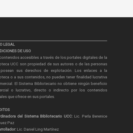
SO LEGAL
DICIONES DE USO
contenidos accesibles a través de los portales digitales de la
ioteca UCC son propiedad de sus autores o de las personas
posean sus derechos de explotación. Los enlaces a la
ioteca o a sus contenidos, no pueden tener finalidad lucrativa
mercial. El Sistema Bibliotecario no obtiene ningún beneficio
rcial o lucrativo, directo o indirecto por los contenidos
tales que ofrece en sus portales.
DITOS
dinadora del Sistema Bibliotecario UCC:
Lic. Perla Berenice
quez Paz
rrollador:
Lic. Daniel Ling Martínez