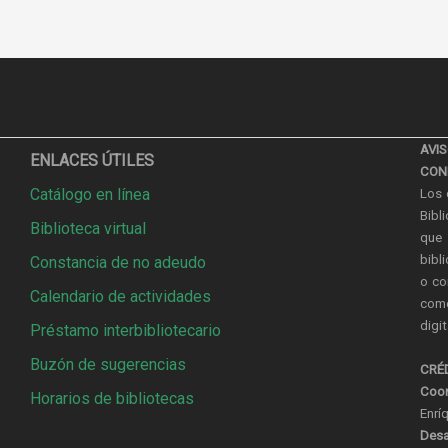
AVI
ENLACES ÚTILES
CON
Catálogo en línea
Los 
Bibl
Biblioteca virtual
que 
bibl
Constancia de no adeudo
o co
Calendario de actividades
come
digi
Préstamo interbibliotecario
Buzón de sugerencias
CRÉ
Coor
Horarios de bibliotecas
Enrí
Desa