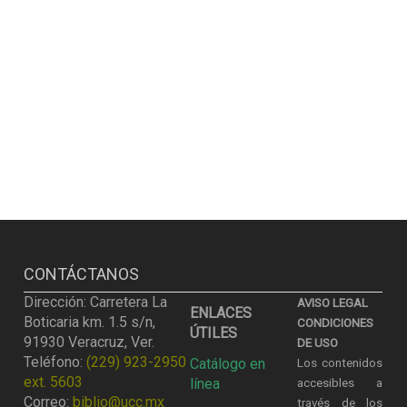
CONTÁCTANOS
Dirección: Carretera La
AVISO LEGAL
ENLACES
Boticaria km. 1.5 s/n,
CONDICIONES
ÚTILES
91930 Veracruz, Ver.
DE USO
Teléfono:
(229) 923-2950
Catálogo en
Los contenidos
ext. 5603
línea
accesibles a
Correo:
biblio@ucc.mx
través de los