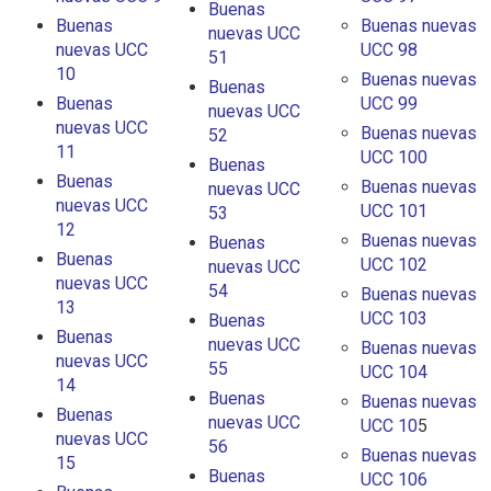
Buenas
Buenas
Buenas nuevas
nuevas UCC
nuevas UCC
UCC 98
51
10
Buenas nuevas
Buenas
Buenas
UCC 99
nuevas UCC
nuevas UCC
Buenas nuevas
52
11
UCC 100
Buenas
Buenas
Buenas nuevas
nuevas UCC
nuevas UCC
UCC 101
53
12
Buenas nuevas
Buenas
Buenas
UCC 102
nuevas UCC
nuevas UCC
54
Buenas nuevas
13
UCC 103
Buenas
Buenas
nuevas UCC
Buenas nuevas
nuevas UCC
55
UCC 104
14
Buenas
Buenas nuevas
Buenas
nuevas UCC
UCC 10
5
nuevas UCC
56
Buenas nuevas
15
Buenas
UCC 106