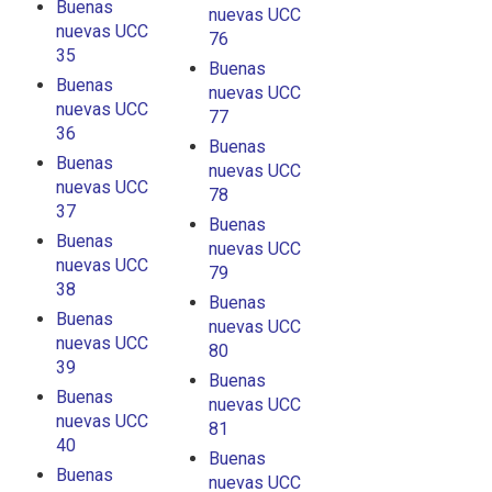
Buenas
nuevas UCC
nuevas UCC
76
35
Buenas
Buenas
nuevas UCC
nuevas UCC
77
36
Buenas
Buenas
nuevas UCC
nuevas UCC
78
37
Buenas
Buenas
nuevas UCC
nuevas UCC
79
38
Buenas
Buenas
nuevas UCC
nuevas UCC
80
39
Buenas
Buenas
nuevas UCC
nuevas UCC
81
40
Buenas
Buenas
nuevas UCC