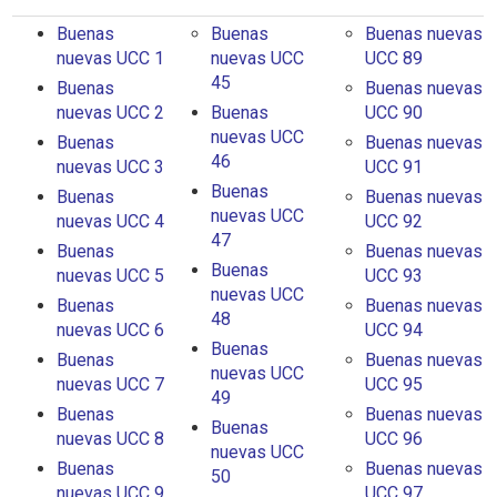
Buenas
Buenas
Buenas nuevas
nuevas UCC 1
nuevas UCC
UCC 89
45
Buenas
Buenas nuevas
nuevas UCC 2
Buenas
UCC 90
nuevas UCC
Buenas
Buenas nuevas
46
nuevas UCC 3
UCC 91
Buenas
Buenas
Buenas nuevas
nuevas UCC
nuevas UCC 4
UCC 92
47
Buenas
Buenas nuevas
Buenas
nuevas UCC 5
UCC 93
nuevas UCC
Buenas
Buenas nuevas
48
nuevas UCC 6
UCC 94
Buenas
Buenas
Buenas nuevas
nuevas UCC
nuevas UCC 7
UCC 95
49
Buenas
Buenas nuevas
Buenas
nuevas UCC 8
UCC 96
nuevas UCC
Buenas
Buenas nuevas
50
nuevas UCC 9
UCC 97