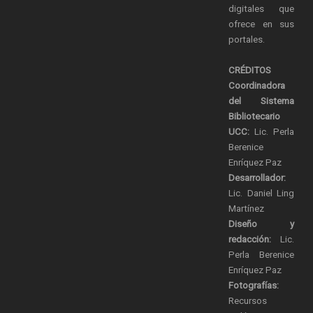
digitales que
ofrece en sus
portales.
CRÉDITOS
Coordinadora
del Sistema
Bibliotecario
UCC:
Lic. Perla
Berenice
Enríquez Paz
Desarrollador:
Lic. Daniel Ling
Martínez
Diseño y
redacción:
Lic.
Perla Berenice
Enríquez Paz
Fotografías:
Recursos