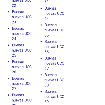
nuevas UCC
63
22
Buenas
Buenas
nuevas UCC
nuevas UCC
64
23
Buenas
Buenas
nuevas UCC
nuevas UCC
65
24
Buenas
Buenas
nuevas UCC
nuevas UCC
66
25
Buenas
Buenas
nuevas UCC
nuevas UCC
6
7
26
Buenas
Buenas
nuevas UCC
nuevas UCC
6
8
27
Buenas
Buenas
nuevas UCC
nuevas UCC
6
9